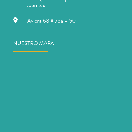
.com.co
Av cra 68 # 75a – 50

NUESTRO MAPA