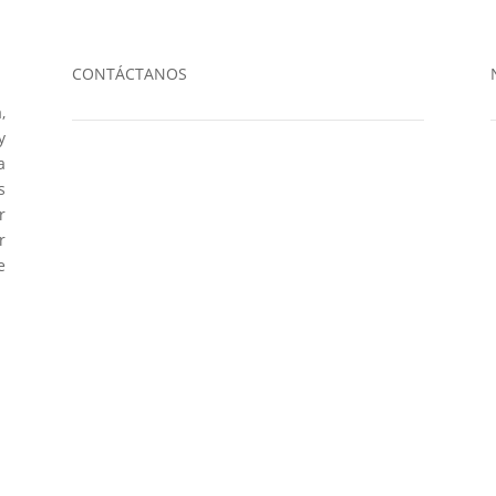
CONTÁCTANOS
,
y
a
s
(601)
7422100
r
r
redes@ccmetropolis
e
.com.co
Av cra 68 # 75a – 50
N