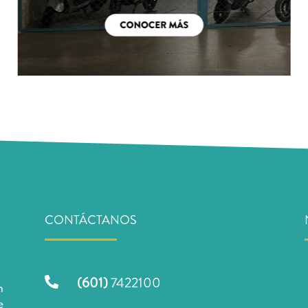
CONTÁCTANOS
(601)
7422100

n
e