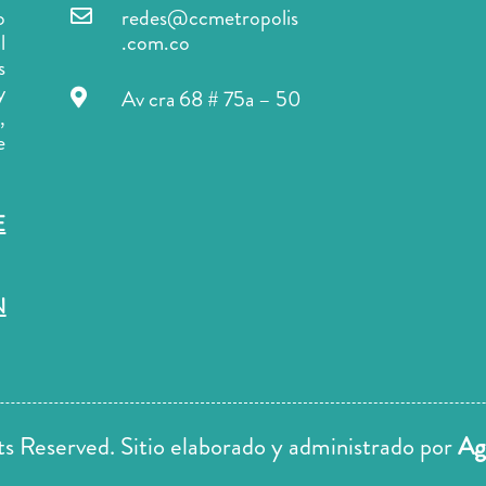
redes@ccmetropolis
o

.com.co
l
s
y
Av cra 68 # 75a – 50

,
e
E
N
 Reserved. Sitio elaborado y administrado por
Ag