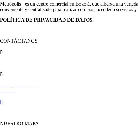
Metrópolis+ es un centro comercial en Bogotá, que alberga una varied
conveniente y centralizado para realizar compras, acceder a servicios y 
POLÍTICA DE PRIVACIDAD DE DATOS
REGLAMENTO DE ZONA COMÚN PARQUEADEROS
CONTÁCTANOS

(601)
7422100

redes@ccmetropolis
.com.co

Av cra 68 # 75a – 50
NUESTRO MAPA